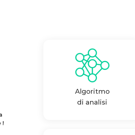
Algoritmo
di analisi
a
 !